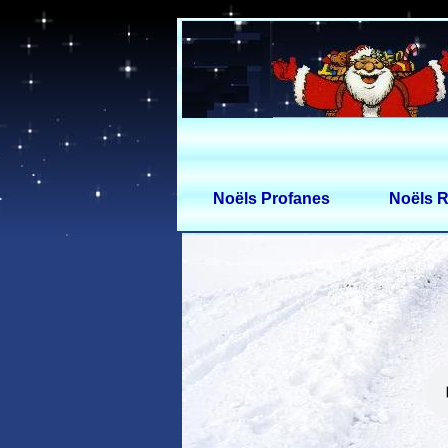
Noëls Profanes
Noëls R