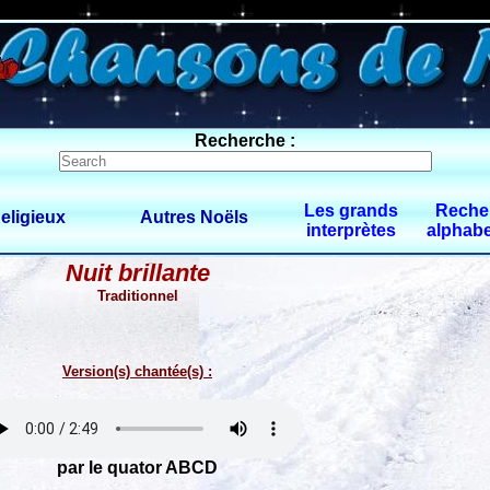
0 $limitbot 1 $limittot 2
Recherche :
Les grands
Reche
eligieux
Autres Noëls
interprètes
alphabe
Nuit brillante
Traditionnel
Version(s) chantée(s) :
par le quator ABCD