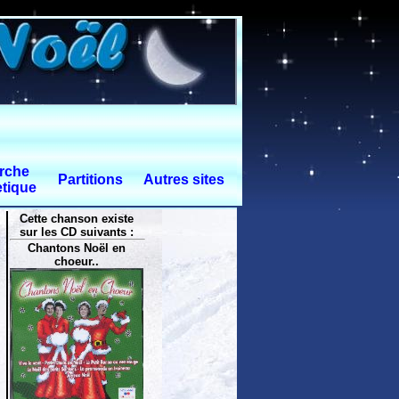
rche
Partitions
Autres sites
tique
Cette chanson existe
sur les CD suivants :
Chantons Noël en
choeur..