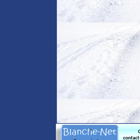
.
contac