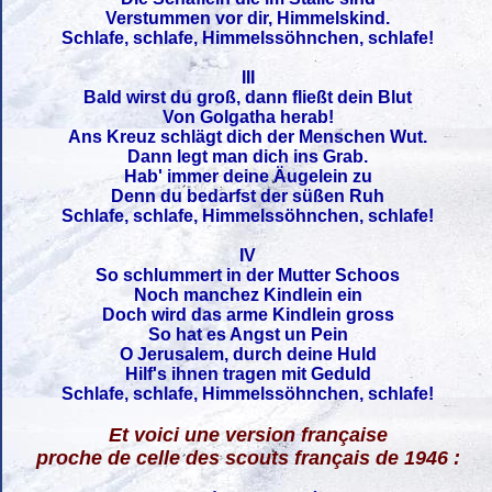
Verstummen vor dir, Himmelskind.
Schlafe, schlafe, Himmelssöhnchen, schlafe!
III
Bald wirst du groß, dann fließt dein Blut
Von Golgatha herab!
Ans Kreuz schlägt dich der Menschen Wut.
Dann legt man dich ins Grab.
Hab' immer deine Äugelein zu
Denn du bedarfst der süßen Ruh
Schlafe, schlafe, Himmelssöhnchen, schlafe!
IV
So schlummert in der Mutter Schoos
Noch manchez Kindlein ein
Doch wird das arme Kindlein gross
So hat es Angst un Pein
O Jerusalem, durch deine Huld
Hilf's ihnen tragen mit Geduld
Schlafe, schlafe, Himmelssöhnchen, schlafe!
Et voici une version française
proche de celle des scouts français de 1946 :