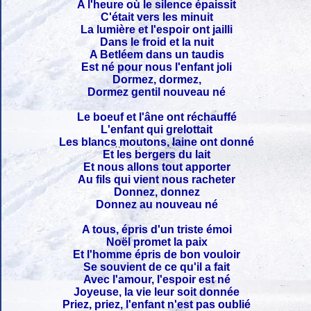
A l'heure où le silence épaissit
C'était vers les minuit
La lumière et l'espoir ont jailli
Dans le froid et la nuit
A Betléem dans un taudis
Est né pour nous l'enfant joli
Dormez, dormez,
Dormez gentil nouveau né
Le boeuf et l'âne ont réchauffé
L'enfant qui grelottait
Les blancs moutons, laine ont donné
Et les bergers du lait
Et nous allons tout apporter
Au fils qui vient nous racheter
Donnez, donnez
Donnez au nouveau né
A tous, épris d'un triste émoi
Noël promet la paix
Et l'homme épris de bon vouloir
Se souvient de ce qu'il a fait
Avec l'amour, l'espoir est né
Joyeuse, la vie leur soit donnée
Priez, priez, l'enfant n'est pas oublié