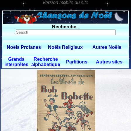
0 $limitbot 1 $limittot 2
Recherche :
Noëls Profanes
Noëls Religieux
Autres Noëls
Grands
Recherche
Partitions
Autres sites
interprètes
alphabetique