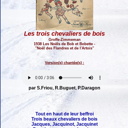
Les trois chevaliers de bois
Groffe-Zimmeman
1938 Les Noëls de Bob et Bobette -
"Noël des Flandres et de l'Artois"
Version(s) chantée(s) :
par S.Friou, R.Buguet, P.Daragon
Tout en haut de leur beffroi
Trois beaux chevaliers de bois
Jacques, Jacquinot, Jacquinet