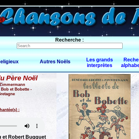
0 $limitbot 1 $limittot 2
Recherche :
Les grands
Reche
eligieux
Autres Noëls
interprètes
alphabe
du Père Noël
M.Zimmermann
 Bob et Bobette -
Bretagne
hantée(s) :
 et Robert Bugguet