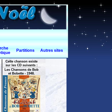
rche
Partitions
Autres sites
tique
Cette chanson existe
sur les CD suivants :
Les Chansons de Bob
et Bobette - 1948.