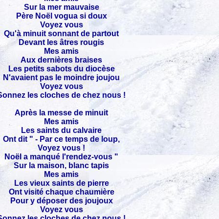
Sur la mer mauvaise
Père Noël vogua si doux
Voyez vous
Qu'à minuit sonnant de partout
Devant les âtres rougis
Mes amis
Aux dernières braises
Les petits sabots du diocèse
N'avaient pas le moindre joujou
Voyez vous
Sonnez les cloches de chez nous !
Après la messe de minuit
Mes amis
Les saints du calvaire
Ont dit " - Par ce temps de loup,
Voyez vous !
Noël a manqué l'rendez-vous "
Sur la maison, blanc tapis
Mes amis
Les vieux saints de pierre
Ont visité chaque chaumière
Pour y déposer des joujoux
Voyez vous
Sonnez les cloches de chez nous !