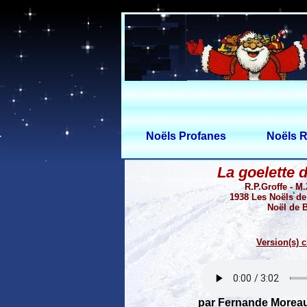
Noëls Profanes
Noëls R
La goelette 
R.P.Groffe - 
1938 Les Noëls de
Noël de 
Version(s) c
par Fernande Moreau