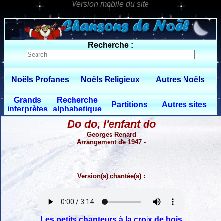
0 $limitbot 1 $limittot 2
Recherche :
Noëls Profanes
Noëls Religieux
Autres Noëls
Grands
Recherche
Partitions
Autres sites
interprètes
alphabetique
Do do, l'enfant do
Georges Renard
Arrangement de 1947 -
Version(s) chantée(s) :
Les petits chanteurs à la croix de bois