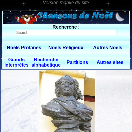
0 $limitbot 1 $limittot 2
Recherche :
Noëls Profanes
Noëls Religieux
Autres Noëls
Grands
Recherche
Partitions
Autres sites
interprètes
alphabetique