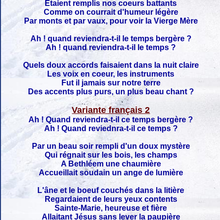
Etaient remplis nos coeurs battants
Comme on courrait d'humeur légère
Par monts et par vaux, pour voir la Vierge Mère
Ah ! quand reviendra-t-il le temps bergère ?
Ah ! quand reviendra-t-il le temps ?
Quels doux accords faisaient dans la nuit claire
Les voix en coeur, les instruments
Fut il jamais sur notre terre
Des accents plus purs, un plus beau chant ?
Variante français 2
Ah ! Quand reviendra-t-il ce temps bergère ?
Ah ! Quand reviednra-t-il ce temps ?
Par un beau soir rempli d'un doux mystère
Qui régnait sur les bois, les champs
A Bethléem une chaumière
Accueillait soudain un ange de lumière
L'âne et le boeuf couchés dans la litière
Regardaient de leurs yeux contents
Sainte-Marie, heureuse et fière
Allaitant Jésus sans lever la paupière