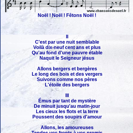
Noël ! Noël ! Fêtons Noël !
II
C'est par une nuit semblable
Voilà dix-neuf cent ans et plus
Qu'au fond d'une pauvre étable
Naquit le Seigneur jésus
Allons bergers et bergères
Le long des bois et des vergers
Suivons comme nos pères
L'étoile des bergers
III
Émus par tant de mystère
De minuit jusqu'au matin-jour
Les cieux les flots et la terre
Poussent des soupirs d'amour
Allons, les amoureuses
Tendes vos fronts à vos promis