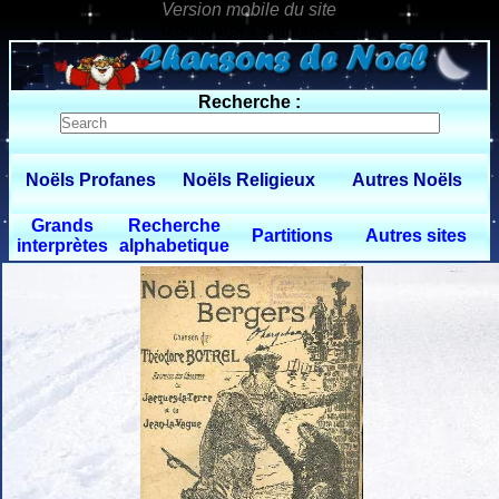
0 $limitbot 1 $limittot 2
Recherche :
Noëls Profanes
Noëls Religieux
Autres Noëls
Grands
Recherche
Partitions
Autres sites
interprètes
alphabetique