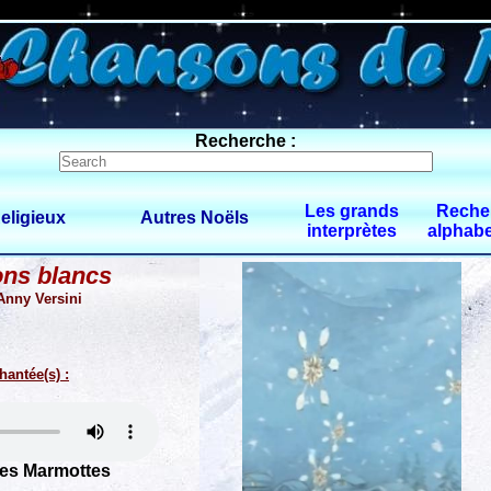
0 $limitbot 1 $limittot 2
Recherche :
Les grands
Reche
eligieux
Autres Noëls
interprètes
alphabe
ons blancs
Anny Versini
hantée(s) :
les Marmottes