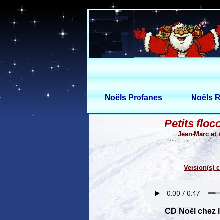
Noëls Profanes
Noëls R
Petits floc
Jean-Marc et 
Version(s) c
CD Noël chez 