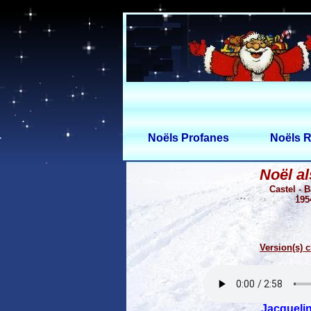
Noëls Profanes
Noëls R
Noël al
Castel - 
195
Version(s) c
Jacquelin