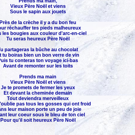
Prends ma main,
Vieux Père Noël et viens
Sous le sapin aux jouets
Près de la crèche il y a du bon feu
ur réchauffer tes pieds malheureux
 les bougies aux couleur d'arc-en-ciel
Tu seras heureux Père Noël
u partageras la bûche au chocolat
t tu boiras bien un bon verre de vin
uis tu conteras ton voyage ici-bas
Avant de remonter sur les toits
Prends ma main
Vieux Père Noël et viens
Je te promets de fermer les yeux
Et devant la cheminée demain
Tout deviendra merveilleux
'oublie pas tous les gosses qui ont froid
ns leur maison porte un peu de joie
nt leur coeur sous le bleu de ton ciel
Pour qu'il soit heureux Père Noël