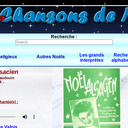
0 $limitbot 1 $limittot 2
Recherche :
Les grands
Reche
eligieux
Autres Noëls
interprètes
alphabe
sacien
Baudouin
4 -
hantée(s) :
e Valois