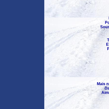
Po
Sous
T
E
P
Mais n
Da
Aima