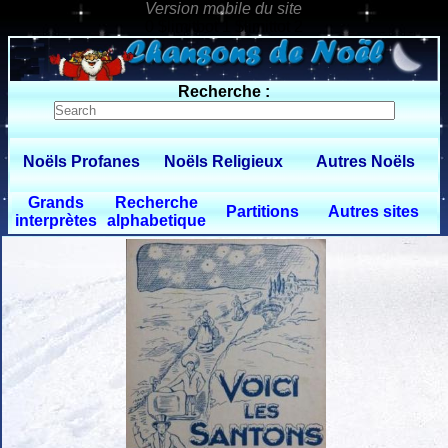
0 $limitbot 1 $limittot 2
Recherche :
Noëls Profanes
Noëls Religieux
Autres Noëls
Grands
Recherche
Partitions
Autres sites
interprètes
alphabetique