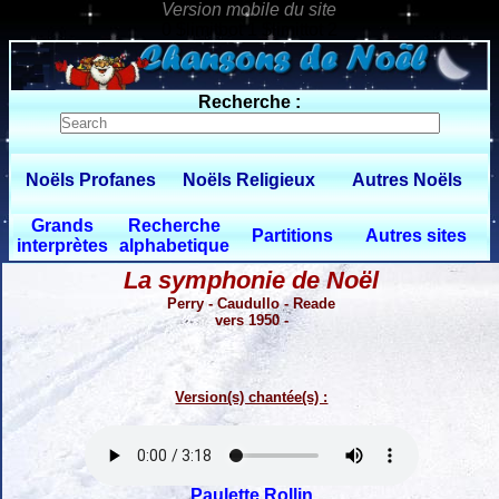
0 $limitbot 1 $limittot 2
Recherche :
Noëls Profanes
Noëls Religieux
Autres Noëls
Grands
Recherche
Partitions
Autres sites
interprètes
alphabetique
La symphonie de Noël
Perry - Caudullo - Reade
vers 1950 -
Version(s) chantée(s) :
Paulette Rollin