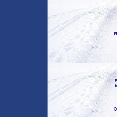
R
E
E
Q