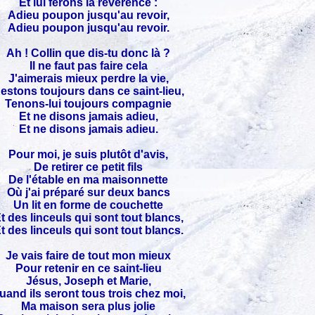
Et lui ferons la révérence :
Adieu poupon jusqu'au revoir,
Adieu poupon jusqu'au revoir.
Ah ! Collin que dis-tu donc là ?
Il ne faut pas faire cela
J'aimerais mieux perdre la vie,
estons toujours dans ce saint-lieu,
Tenons-lui toujours compagnie
Et ne disons jamais adieu,
Et ne disons jamais adieu.
Pour moi, je suis plutôt d'avis,
De retirer ce petit fils
De l'étable en ma maisonnette
Où j'ai préparé sur deux bancs
Un lit en forme de couchette
t des linceuls qui sont tout blancs,
t des linceuls qui sont tout blancs.
Je vais faire de tout mon mieux
Pour retenir en ce saint-lieu
Jésus, Joseph et Marie,
uand ils seront tous trois chez moi,
Ma maison sera plus jolie