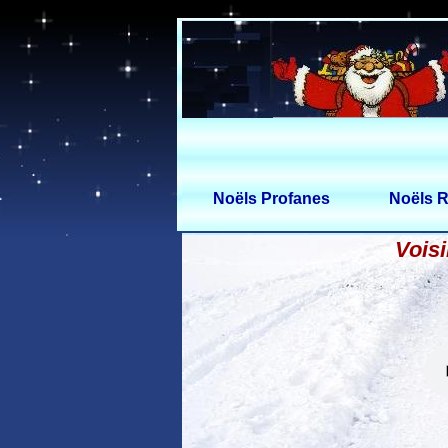
Noëls Profanes
Noëls R
Voisi