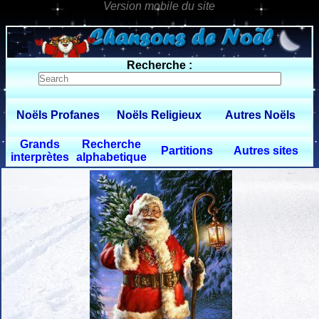
0 $limitbot 1 $limittot 2
Recherche :
Noëls Profanes
Noëls Religieux
Autres Noëls
Grands
Recherche
Partitions
Autres sites
interprètes
alphabetique