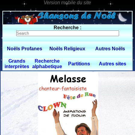
0 $limitbot 1 $limittot 2
Recherche :
Noëls Profanes
Noëls Religieux
Autres Noëls
Grands
Recherche
Partitions
Autres sites
interprètes
alphabetique