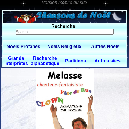
0 $limitbot 1 $limittot 2
Recherche :
Noëls Profanes
Noëls Religieux
Autres Noëls
Grands
Recherche
Partitions
Autres sites
interprètes
alphabetique