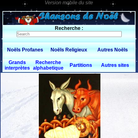
0 $limitbot 1 $limittot 2
Recherche :
Noëls Profanes
Noëls Religieux
Autres Noëls
Grands
Recherche
Partitions
Autres sites
interprètes
alphabetique