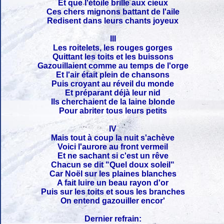
Et que l'étoile brille aux cieux
Ces chers mignons battant de l'aile
Redisent dans leurs chants joyeux
III
Les roitelets, les rouges gorges
Quittant les toits et les buissons
Gazouillaient comme au temps de l'orge
Et l'air était plein de chansons
Puis croyant au réveil du monde
Et préparant déjà leur nid
Ils cherchaient de la laine blonde
Pour abriter tous leurs petits
IV
Mais tout à coup la nuit s'achève
Voici l'aurore au front vermeil
Et ne sachant si c'est un rêve
Chacun se dit "Quel doux soleil"
Car Noël sur les plaines blanches
A fait luire un beau rayon d'or
Puis sur les toits et sous les branches
On entend gazouiller encor'
Dernier refrain: