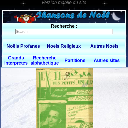
0 $limitbot 1 $limittot 2
Recherche :
Noëls Profanes
Noëls Religieux
Autres Noëls
Grands
Recherche
Partitions
Autres sites
interprètes
alphabetique