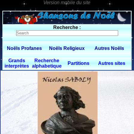
0 $limitbot 1 $limittot 2
Recherche :
Noëls Profanes
Noëls Religieux
Autres Noëls
Grands
Recherche
Partitions
Autres sites
interprètes
alphabetique