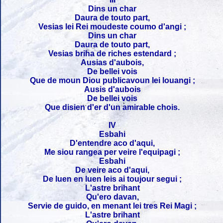
Dins un char
Daura de touto part,
Vesias lei Rei moudeste coumo d'angi ;
Dins un char
Daura de touto part,
Vesias briha de riches estendard ;
Ausias d'aubois,
De bellei vois
Que de moun Diou publicavoun lei louangi ;
Ausis d'aubois
De bellei vois
Que disien d'er d'un amirable chois.
IV
Esbahi
D'entendre aco d'aqui,
Me siou rangea per veire l'equipagi ;
Esbahi
De veire aco d'aqui,
De luen en luen leis ai toujour segui ;
L'astre brihant
Qu'ero davan,
Servie de guido, en menant lei tres Rei Magi ;
L'astre brihant