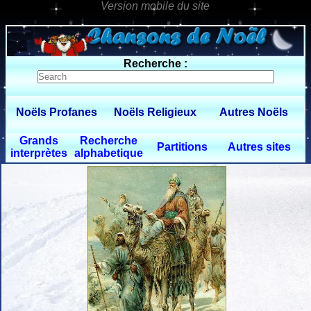
0 $limitbot 1 $limittot 2
Recherche :
Noëls Profanes
Noëls Religieux
Autres Noëls
Grands
Recherche
Partitions
Autres sites
interprètes
alphabetique