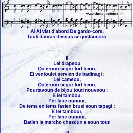
Ai Ai vist d'abord De gardo-cors,
Touti dauras dessus sei justaucors.
II
Lei drapeou
Qu'eroun segur fort beou,
Ei ventoulet servien de badinagi ;
Lei cameou,
Qu'eroun segur fort beou,
Pourtavoun de bijou touti nouveou ;
E lei tambou,
Per faire ounour,
De tems en tems fasien brusi soun tapagi ;
E lei tambour,
Per faire ounour,
Batien la marcho chascun a soun tour.
III