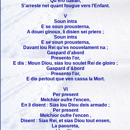
Qu'ero davan,
S'arreste net quant fougue vers l'Enfant.
V
Soun intra
E se soun prousterna,
A douei ginoux, li disien sei priero ;
Soun intra
E se soun prousterna,
Davant lou Rei qu'es nouvelament na ;
Gaspard d'abord
Presento l'or,
E dis : Moun Diou, sias lou soulet Rei de gloiro ;
Gaspard d'&bord
Presento l'or,
E dis pertout que ven cassa la Mort.
VI
Per present
Melchior oufre l'encen,
En li disent : Sias lou Diou deis armado ;
Per present
Melchior oufre l'encen ,
Disent : Sias Rei, et sias Diou tout ensen,
La paoureta,