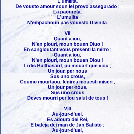
L'umilita,
De vousto amour soun lei provo assegurado ;
La paoureta,
L'umulita
N'empachoun pas vouesto Divinita.
VII
Quant a iou,
N'en plouri, moun bouen Diuo !
En sangloutant vous presenti la mirro ;
Quant a iou,
N'en plouri, moun bouen Diou !
Li dis Balthasard, pu mouart que viou ;
Un jour, per nous
Sus uno crous,
Coumo mourtaou, fenires mouesti miseri ;
Un jour per nous,
Sus uno crous
Deves mourri per lou salut de tous !
VIII
Au-jour-d'uei,
Es adoura dei Rei,
E bateja dei man de Jan Batisto ;
Au-jour-d'uei,