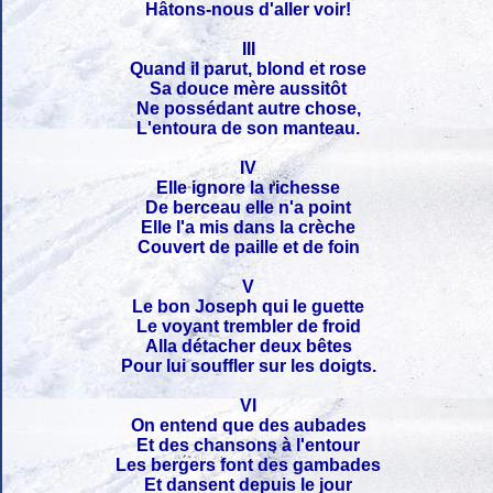
Hâtons-nous d'aller voir!
III
Quand il parut, blond et rose
Sa douce mère aussitôt
Ne possédant autre chose,
L'entoura de son manteau.
IV
Elle ignore la richesse
De berceau elle n'a point
Elle l'a mis dans la crèche
Couvert de paille et de foin
V
Le bon Joseph qui le guette
Le voyant trembler de froid
Alla détacher deux bêtes
Pour lui souffler sur les doigts.
VI
On entend que des aubades
Et des chansons à l'entour
Les bergers font des gambades
Et dansent depuis le jour