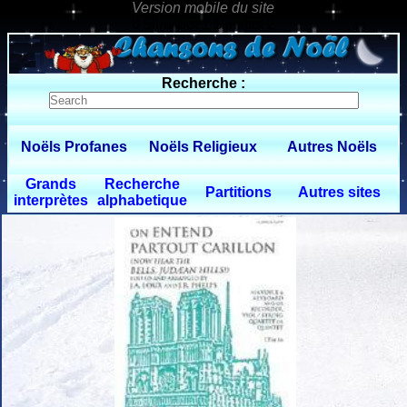
0 $limitbot 1 $limittot 2
Recherche :
Noëls Profanes
Noëls Religieux
Autres Noëls
Grands
Recherche
Partitions
Autres sites
interprètes
alphabetique