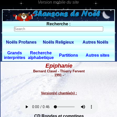
0 $limitbot 1 $limittot 2
Recherche :
Noëls Profanes
Noëls Religieux
Autres Noëls
Grands
Recherche
Partitions
Autres sites
interprètes
alphabetique
Epiphanie
Bernard Clavel - Thierry Fervent
1991 -
Version(s) chantée(s) :
CD Rondes et comptines