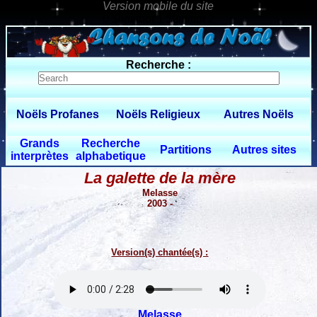
0 $limitbot 1 $limittot 2
Recherche :
Noëls Profanes
Noëls Religieux
Autres Noëls
Grands
Recherche
Partitions
Autres sites
interprètes
alphabetique
La galette de la mère
Melasse
2003 -
Version(s) chantée(s) :
Melasse