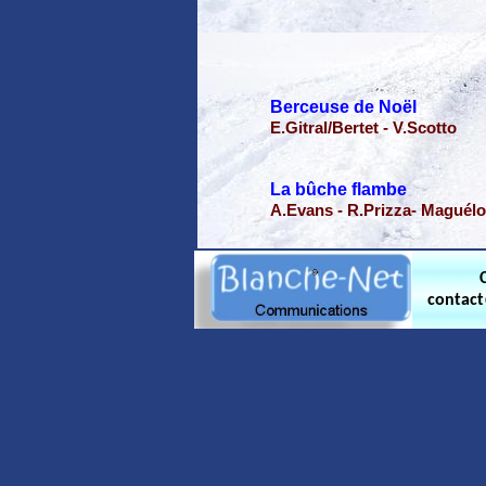
Berceuse de Noël
E.Gitral/Bertet - V.Scotto
La bûche flambe
A.Evans - R.Prizza- Maguél
contac