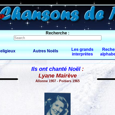
0 $limitbot 1 $limittot 2
Recherche :
Les grands
Reche
eligieux
Autres Noëls
interprètes
alphabe
Ils ont chanté Noël
:
Lyane Mairève
Allonne 1907 - Poitiers 1965