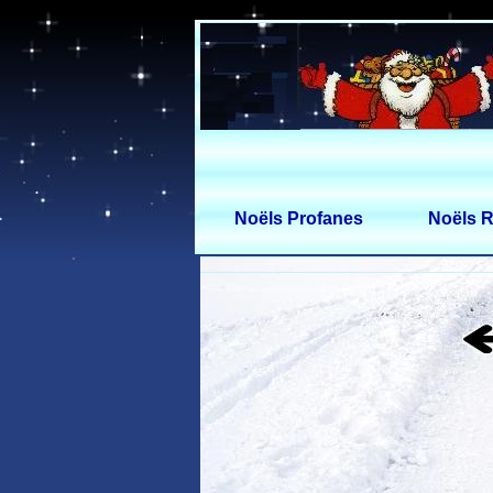
Noëls Profanes
Noëls R