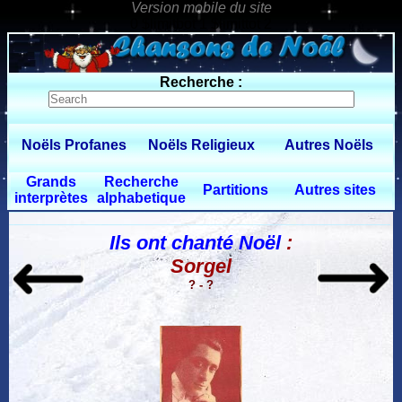
0 $limitbot 1 $limittot 2
Recherche :
Noëls Profanes
Noëls Religieux
Autres Noëls
Grands
Recherche
Partitions
Autres sites
interprètes
alphabetique
Ils ont chanté Noël
:
Sorgel
? - ?