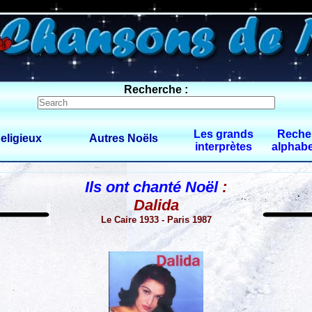
0 $limitbot 1 $limittot 2
Recherche :
Les grands
Reche
eligieux
Autres Noëls
interprètes
alphabe
Ils ont chanté Noël
:
Dalida
Le Caire 1933 - Paris 1987