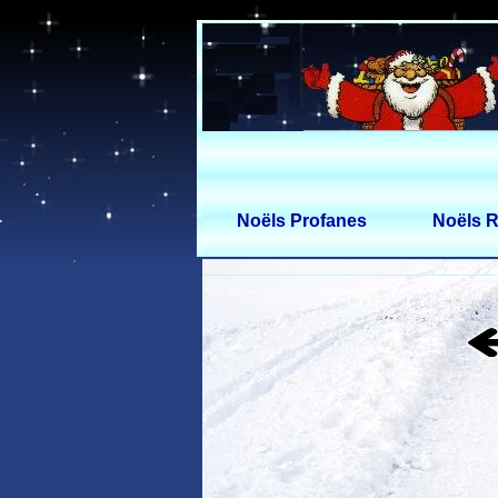
Noëls Profanes
Noëls R