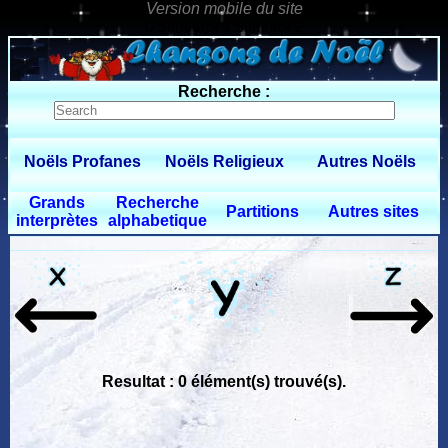
0 $limitbot 1 $limittot 2
Recherche :
Noëls Profanes
Noëls Religieux
Autres Noëls
Grands
Recherche
Partitions
Autres sites
interprètes
alphabetique
Resultat : 0 élément(s) trouvé(s).