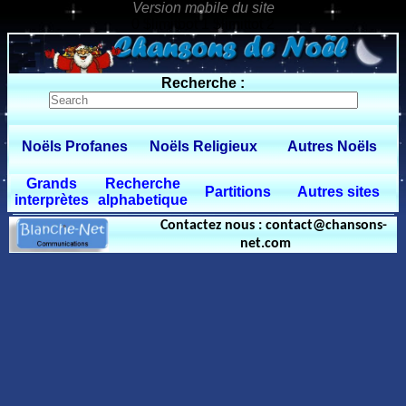
0 $limitbot 1 $limittot 2
Recherche :
Noëls Profanes
Noëls Religieux
Autres Noëls
Grands
Recherche
Partitions
Autres sites
interprètes
alphabetique
Contactez nous : contact@chansons-
net.com