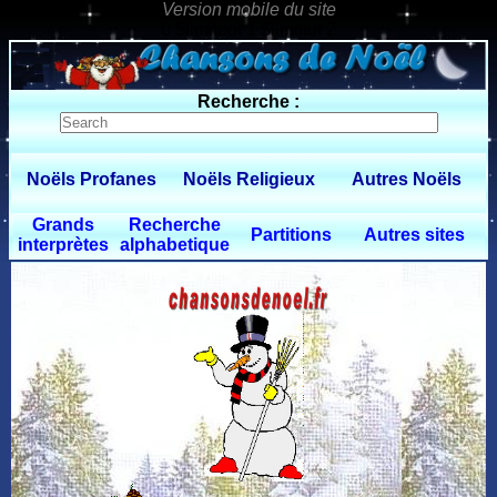
0 $limitbot 1 $limittot 2
Recherche :
Noëls Profanes
Noëls Religieux
Autres Noëls
Grands
Recherche
Partitions
Autres sites
interprètes
alphabetique