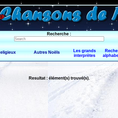
0 $limitbot 1 $limittot 2
Recherche :
Les grands
Reche
eligieux
Autres Noëls
interprètes
alphabe
Resultat : élément(s) trouvé(s).