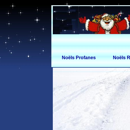
Noëls Profanes
Noëls R