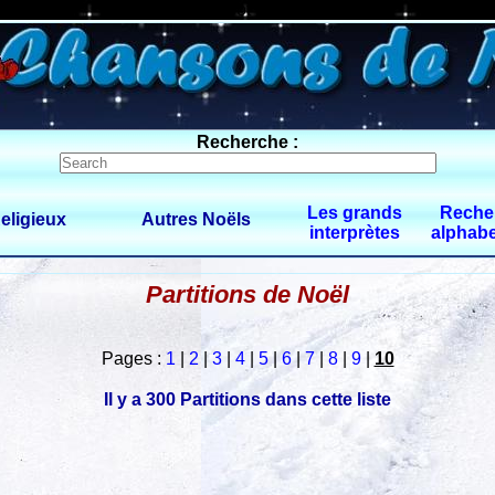
270 $limitbot 1 $limittot 2
Recherche :
Les grands
Reche
eligieux
Autres Noëls
interprètes
alphabe
Partitions de Noël
Pages :
1
|
2
|
3
|
4
|
5
|
6
|
7
|
8
|
9
|
10
Il y a 300 Partitions dans cette liste