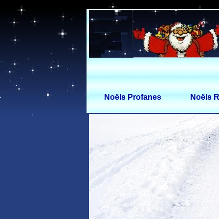
Noëls Profanes
Noëls R