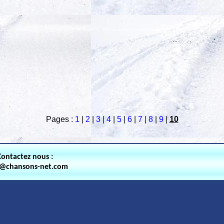
Pages :
1
|
2
|
3
|
4
|
5
|
6
|
7
|
8
|
9
|
10
Contactez nous :
t@chansons-net.com