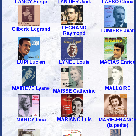
LANCY Serge
LANTIER Jack
LASSO Gloria
LEGRAND
Gilberte Legrand
LUMIERE Jean
Raymond
MACIAS Enrico
LUPI Lucien
LYNEL Louis
MALLOIRE
MAIREVE Lyane
MAISSE Catherine
MARIANO Luis
MARGY Lina
MARIE-FRANC
(la petite)