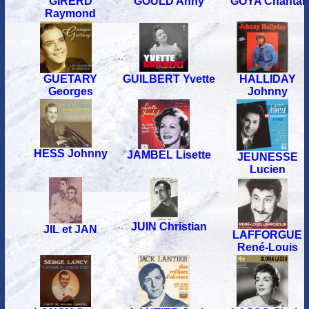
GOULD Anny
GIRERD
GOYA Chantal
Raymond
GUETARY
GUILBERT Yvette
HALLIDAY
Georges
Johnny
HESS Johnny
JAMBEL Lisette
JEUNESSE
Lucien
JUIN Christian
JIL et JAN
LAFFORGUE
René-Louis