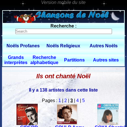
61 $limitbot 1 $limittot 2
Recherche :
Noëls Profanes
Noëls Religieux
Autres Noëls
Grands
Recherche
Partitions
Autres sites
interprètes
alphabetique
Ils ont chanté Noël
Il y a 138 artistes dans cette liste
Pages :
1
|
2
|
3
|
4
|
5