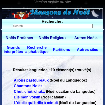
0 $limitbot 1 $limittot 2
Recherche :
Noëls Profanes
Noëls Religieux
Autres Noëls
Grands
Recherche
Partitions
Autres sites
interprètes
alphabetique
Resultat languedoc : 10 élément(s) trouvé(s).
Allons pastoureaux
(Noël du Languedoc)
Chantons Nolet
Chut, chut, chut...
(Noël occitan du Langudoc)
Dis mon voisin
(Noël catalan)
L'étoile qui brille à minuit
(Noël du Languedoc)