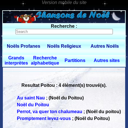
0 $limitbot 1 $limittot 2
Recherche :
Noëls Profanes
Noëls Religieux
Autres Noëls
Grands
Recherche
Partitions
Autres sites
interprètes
alphabetique
Resultat Poitou : 4 élément(s) trouvé(s).
Au saint Nau
;
(Noël du Poitou)
Noël du Poitou
Perrot, va quer ton chalumeau
;
(Noël du poitou)
Promptement levez-vous
;
(Noël du Poitou)