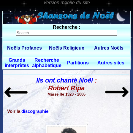
0 $limitbot 1 $limittot 2
Recherche :
Noëls Profanes
Noëls Religieux
Autres Noëls
Grands
Recherche
Partitions
Autres sites
interprètes
alphabetique
Ils ont chanté Noël
:
Robert Ripa
Marseille 1920 - 2006
Voir la
discographie