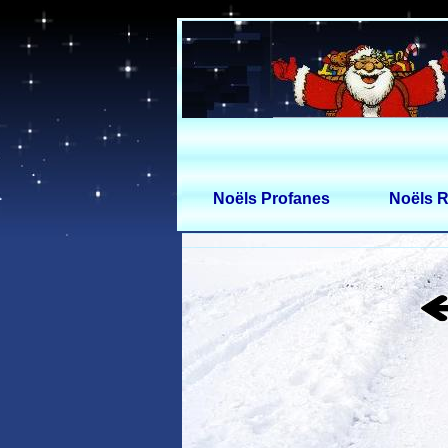
Noëls Profanes
Noëls R