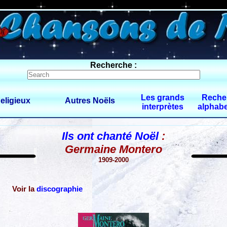
0 $limitbot 1 $limittot 2
Recherche :
Les grands
Reche
eligieux
Autres Noëls
interprètes
alphabe
Ils ont chanté Noël
:
Germaine Montero
1909-2000
Voir la
discographie