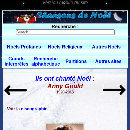
0 $limitbot 1 $limittot 2
Recherche :
Noëls Profanes
Noëls Religieux
Autres Noëls
Grands
Recherche
Partitions
Autres sites
interprètes
alphabetique
Ils ont chanté Noël
:
Anny Gould
1920-2013
Voir la
discographie