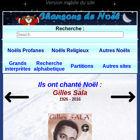
0 $limitbot 1 $limittot 2
Recherche :
Noëls Profanes
Noëls Religieux
Autres Noëls
Grands
Recherche
Partitions
Autres sites
interprètes
alphabetique
Ils ont chanté Noël
:
Gilles Sala
1926 - 2016