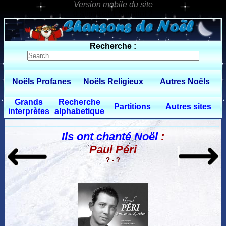
0 $limitbot 1 $limittot 2
Recherche :
Noëls Profanes
Noëls Religieux
Autres Noëls
Grands
Recherche
Partitions
Autres sites
interprètes
alphabetique
Ils ont chanté Noël
:
Paul Péri
? - ?