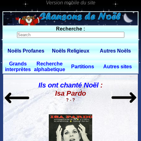
0 $limitbot 1 $limittot 2
Recherche :
Noëls Profanes
Noëls Religieux
Autres Noëls
Grands
Recherche
Partitions
Autres sites
interprètes
alphabetique
Ils ont chanté Noël
:
Isa Pardo
? - ?