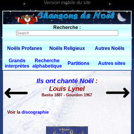
0 $limitbot 1 $limittot 2
Recherche :
Noëls Profanes
Noëls Religieux
Autres Noëls
Grands
Recherche
Partitions
Autres sites
interprètes
alphabetique
Ils ont chanté Noël
:
Louis Lynel
Bastia 1887 - Gourdon 1967
Voir la
discographie