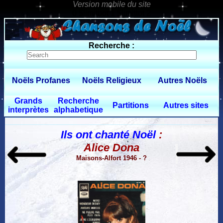
0 $limitbot 1 $limittot 2
Recherche :
Noëls Profanes
Noëls Religieux
Autres Noëls
Grands
Recherche
Partitions
Autres sites
interprètes
alphabetique
Ils ont chanté Noël
:
Alice Dona
Maisons-Alfort 1946 - ?