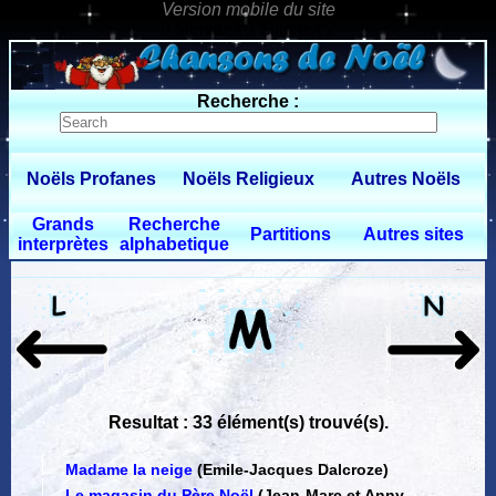
0 $limitbot 1 $limittot 2
Recherche :
Noëls Profanes
Noëls Religieux
Autres Noëls
Grands
Recherche
Partitions
Autres sites
interprètes
alphabetique
Resultat : 33 élément(s) trouvé(s).
Madame la neige
(Emile-Jacques Dalcroze)
Le magasin du Père Noël
(Jean-Marc et Anny