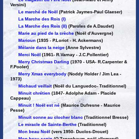
Versini)
Le marché de Noël
(Patrick Jaymes-Paul Glaeser)
La Marche des Rois (I)
La Marche des Rois (II)
(Paroles de A.Daudet)
Marie au pied de la crèche
(Noël d'Auvergne)
Marioun
(1935
-
P.Loriot - H. Ackermans)
Mélanie dans la neige
(Anne Sylvestre)
Merci Noël
(1961
-
R.Varnay - J.C.Pollentier)
Merry Christmas Darling
(1970 - USA
-
R.Carpenter &
F.Pooler)
Merry Xmas everybody
(Noddy Holder / Jim Lea -
1973)
Michaud veillait
(Noël du Languedoc
-
Traditionnel)
Minuit chrétien
(1847
-
Adolphe Adam - Placide
Cappeau)
Minuit ! Noël est né
(Maurice Dufresne - Maurice
Pesse)
Minuit sonne au clocher blanc
(Traditionnel Bresse)
Le miracle de Sainte-Berthe
(Traditionnel)
Mon beau Noël
(vers 1950
-
Duclos-Drouet)
Mon beau sapin
(O Tanenbaum, noël allemand)