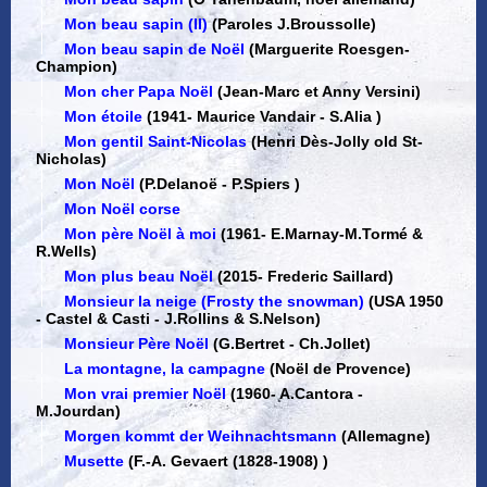
Mon beau sapin (II)
(Paroles J.Broussolle)
Mon beau sapin de Noël
(Marguerite Roesgen-
Champion)
Mon cher Papa Noël
(Jean-Marc et Anny Versini)
Mon étoile
(1941
-
Maurice Vandair - S.Alia )
Mon gentil Saint-Nicolas
(Henri Dès-Jolly old St-
Nicholas)
Mon Noël
(P.Delanoë - P.Spiers )
Mon Noël corse
Mon père Noël à moi
(1961
-
E.Marnay-M.Tormé &
R.Wells)
Mon plus beau Noël
(2015
-
Frederic Saillard)
Monsieur la neige (Frosty the snowman)
(USA 1950
-
Castel & Casti - J.Rollins & S.Nelson)
Monsieur Père Noël
(G.Bertret - Ch.Jollet)
La montagne, la campagne
(Noël de Provence)
Mon vrai premier Noël
(1960
-
A.Cantora -
M.Jourdan)
Morgen kommt der Weihnachtsmann
(Allemagne)
Musette
(F.-A. Gevaert (1828-1908) )